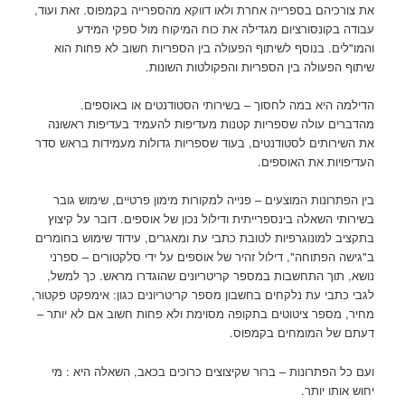
את צורכיהם בספרייה אחרת ולאו דווקא מהספרייה בקמפוס. זאת ועוד,
עבודה בקונסורציום מגדילה את כוח המיקוח מול ספקי המידע
והמו"לים. בנוסף לשיתוף הפעולה בין הספריות חשוב לא פחות הוא
שיתוף הפעולה בין הספריות והפקולטות השונות.
הדילמה היא במה לחסוך – בשירותי הסטודנטים או באוספים.
מהדברים עולה שספריות קטנות מעדיפות להעמיד בעדיפות ראשונה
את השירותים לסטודנטים, בעוד שספריות גדולות מעמידות בראש סדר
העדיפויות את האוספים.
בין הפתרונות המוצעים – פנייה למקורות מימון פרטיים, שימוש גובר
בשירותי השאלה בינספרייתית ודילול נכון של אוספים. דובר על קיצוץ
בתקציב למונוגרפיות לטובת כתבי עת ומאגרים, עידוד שימוש בחומרים
ב"גישה הפתוחה", דילול זהיר של אוספים על ידי סלקטורים – ספרני
נושא, תוך התחשבות במספר קריטריונים שהוגדרו מראש. כך למשל,
לגבי כתבי עת נלקחים בחשבון מספר קריטריונים כגון: אימפקט פקטור,
מחיר, מספר ציטוטים בתקופה מסוימת ולא פחות חשוב אם לא יותר –
דעתם של המומחים בקמפוס.
ועם כל הפתרונות – ברור שקיצוצים כרוכים בכאב, השאלה היא : מי
יחוש אותו יותר.