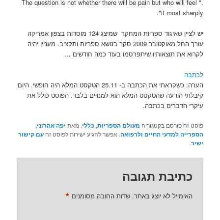
." The question is not whether there will be pain but who will feel
it most sharply".
יש לציין שאיגוד ספריות המחקר שמיצג 124 מוסדות בצפון אמריקה
עורך החל מאוקטובר 2009 סקר בנושא ספריות ותקציב. מעניין יהיה
לקרוא את תוצאותיו שיתפרסמו בעוד כמה חודשים …
לכתבה
הערה: כשקראתי את הכתבה ב- 25.11 הטקסט המלא היה חופשי. היום
קיבלתי הודעה שהטקסט המלא הוא למנויים בלבד. הפוסט כולל את
עיקרי הדברים בכתבה.
פוסט זה פורסם בקטגוריה
מעולם הספריות
,
כללי
, מאת
יפה אהרוני,
הספרייה למדעי החיים ולרפואה
. אפשר להגיע ישירות לפוסט זה
עם קישור
ישיר
.
כתיבת תגובה
*
האימייל לא יוצג באתר.
שדות החובה מסומנים