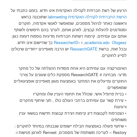
הרעיון של רשת חברתית לקהילה האקדמית אינו חדש. בזמנו כתבתי על
הרשת החברתית לקהילה האקדמית labmeeting
שתוכננה בראש
וראשונה כאתר לניהול מסמכים, שמאפשר לאנשי אקדמיה, חוקרים
וסטודנטים להעלות קבצים, לארגן אותם, לערוך בהם חיפושים ולשתף
אותם עם עמיתים. קיימות רשתות חברתיות מדעיות נוספות דומות כגון:
Ologeez
academia.edu
, ו –
ResearcherID
כך שהיישום אינו חדש.
ובכל זאת, ברשת
ResearchGATE
יש הרבה מאפיינים ייחודיים שיכולים
לסייע לחוקרים.
האינטרקציה עם עמיתים היא אחת מסודות ההצלחה של כל מחקר
מדעי. מבחינה זו ResearchGATE מספקת כלים שעונים על צורכי
החוקרים ומייעלים את המחקר באמצעות מגוון מאפיינים אופציונאליים
שמאפשרים:
• בניית פרופיל אישי, שכולל את תחומי העניין שלו ומחקריו
• יצירת קשר עם עמיתים ברחבי העולם כולו , תוך שיתוף מחקרים
ורעיונות
• הצטרפות לקבוצות דיון קיימות ויצירת קבוצות חדשות בנושאי עניין
משותפים
• שיתוף פעולה באמצעות חבילת יישומים שנבנתה במיוחד לחוקרים :
Restory – לעריכה משותפת של מסמכים, Remeet לארגון פגישות ו-