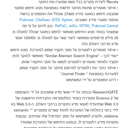
Revote ליצירת סקרים בכל נושא שמעניין את החוקר.
• איתור מאמרים ושיטות מחקר חדשות באמצעות מנוע חיפוש סמנטי
שמבצע חיפוש במאגר מידע משולב שכולל את המסמכים ברשת
ומספר מאגרי מידע חשובים:
,
IEEE Xplore
,
CiteSeer
,
Pubmed
Pubmed Central
,
NTRS
arXiv,
,
RePeC
. נכון להיום על פי מה
שמוצהר באתר מנוע החיפוש מאפשר לחפש במאגר שכולל למעלה מ-
35 מיליון פרסומים ומאפשר ליצור קשר עם למעלה מ- 120000 אנשי
מדע מרחבי העולם כולו.
• איתור מאמרים רלוונטיים על סמך תקציר שמוזן למערכת. מנוע חיפוש
ייעודי לכך – "Similar Abstract Search Engine" מאפשר לחוקר להזין
תקציר ולאחזר מאמרים רלוונטיים לנושא על סמך התקציר שהוזן.
• איתור כתבי עת רלוונטיים לפרסום מחקר על סמך תקציר שמוזן
למערכת באמצעות " Journal Finder"
• דרוג המאמרים על ידי המשתמש
ResearchGATE נבנתה על ידי אנשי מדע שמונעים על ידי הקונספט
של Science 2 ומוגדרת באתר כפלטפורמה החברתית הראשונה של
Web 3.0 שמיועדת לאנשי מדע וחוקרים ברחבי העולם. ה-Web 3.0 בא
לידי ביטוי ביכולתה של המערכת לזהות קשרים סמנטיים "" semantic
relations, ולהציע למשתמש על סמך הפרופיל שלו עמיתים, קבוצות
ומקורות מידע רלוונטיים לו, ובמנוע החיפוש של המערכת שמוגדר
במערכת כמנוע חיפוש סמנטי שמושתת על קורלציות סמנטיות.