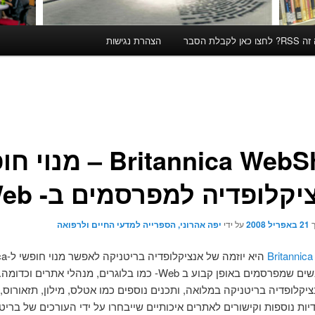
קבלת הסבר
הצהרת נגישות
Britannica WebShare – מנ
קלופדיה למפרסמים ב- Web
ך
21 באפריל 2008
על ידי
יפה אהרוני, הספרייה למדעי החיים ולרפואה
Britannic
היא יוזמה 
Online לאנשים שמפרסמים באופן קבוע ב Web- כמו בלוגרים, מנהלי אתרים ו
יקלופדיה בריטניקה במלואה, ותכנים נוספים כמו אטלס, מילון, תזאורוס,
יות נוספות וקישורים לאתרים איכותיים שייבחרו על ידי העורכים של בריט