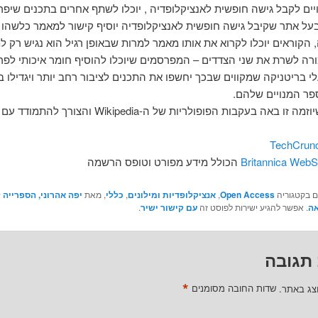
יים לקבל גישה חופשית לאנציקלופדיה , יוכלו לשתף אחרים בתכנים שיפר
על אתר שקיבל גישה חופשית לאנציקלופדיה יוסיף קישור למאמר כלשהו
הקוראים יוכלו לקרוא את אותו מאמר למרות שבאופן רגיל הוא נגיש רק למ
מורה לשרת את שני הצדדים – המפרסמים שיוכלו להוסיף חומר איכותי לפר
י בריטניקה שמקווים שבכך יחשפו את התכנים לציבור רחב יותר ויגדילו ב
ר המנויים שלהם.
 באה בעקבות הפופולריות של ה-Wikipedia והצורך להתמודד עם התופעה.
TechCrun
הכולל מידע מפורט וטופס הרשמה
ם בקטגוריה
Open Access
,
אנציקלופדיות ומילונים
,
כללי
, מאת
יפה אהרוני, הספרייה 
אה
. אפשר להגיע ישירות לפוסט זה
עם קישור ישיר
.
תגובה
*
וצג באתר.
שדות החובה מסומנים