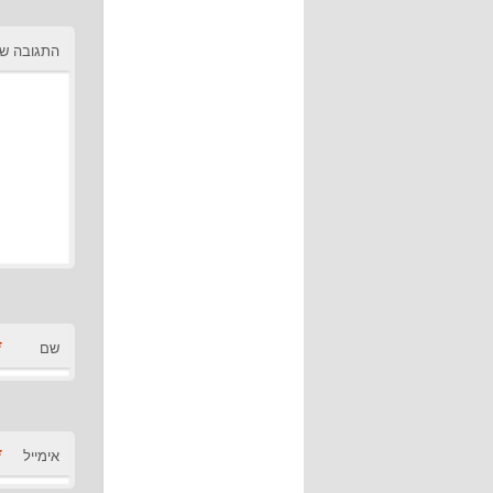
התגובה ש
*
שם
*
אימייל