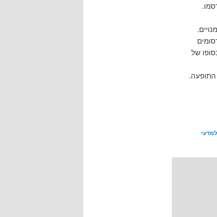
סמו.
נויים.
סומים
סופו של
למדעי