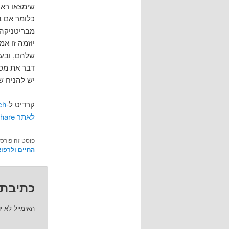
שימצאו ראו
כלומר אם ב
מבריטניקה, 
יוזמה זו א
שלהם, ובעל
דבר את מספ
יש להניח שיוזמה זו
קרדיט ל-
ch
לאתר Britannica WebShare
פוסט זה פורס
החיים ולרפו
כתיבת 
האימייל לא י