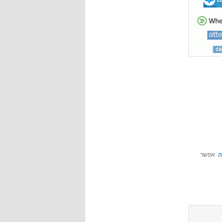
ה
. אפשר