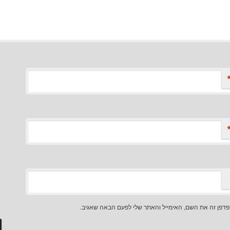
דפן זה את השם, האימייל והאתר שלי לפעם הבאה שאגיב.