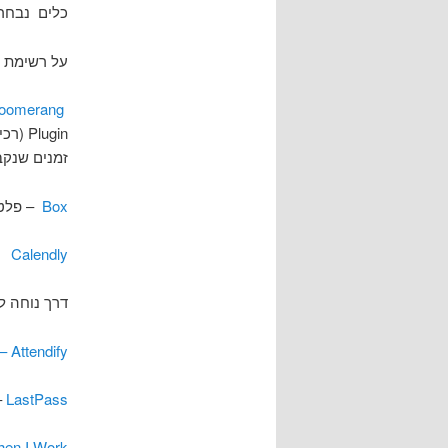
כלים נבחרי
על רשימת 
oomerang
זמנים שנק
Box
– פלטפ
Calendly
דרך נוחה לת
Attendify –
LastPass
–
en I Work