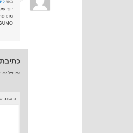
מאת
קיד
יופי של
מוסיפה
(לייק,טוויט וכו') ב
כתיבת 
האימייל לא י
התגובה ש