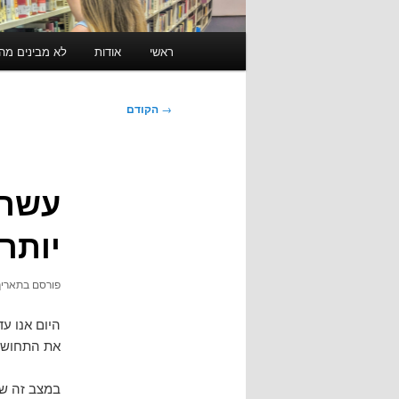
תפריט
ראשי
אודות
לא מבינים מה זה RSS? לחצו כאן ל
ראשי
ניווט
→
הקודם
בפוסטים
עשרה
יותר
פורסם בתארי
היום אנו ע
את התחושה 
במצב זה של