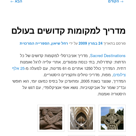
ניווט
→
הקודם
הבא
←
בפוסטים
מדריך למקומות קדושים בעולם
פורסם בתאריך
24 במרץ 2009
על ידי
רחל שיאון, הספרייה המרכזית
Sacred Destinations
, מדריך אוניברסלי למקומות קדושים של כל
הדתות: קתדרלות, בתי כנסת ומסגדים, אתרי עלייה לרגל ואומנות
דתית. המדריך כולל 1250 אתרים מ-61 מדינות, עם למעלה מ-
25 אלף
צילומים
, מפות, מדריכי טיולים ותקצירים היסטוריים.
המדריך, שנוצר בשנת 2005, ומתעדכן על בסיס כמעט יומי, הוא חופשי
ובד"כ שומר על אוביקטיביות. נושא אופי אנציקלופדי, עם דגש על
היסטוריה ואמנות.