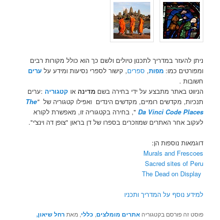
ניתן להעזר במדריך לתכנון טיולים ולשם כך הוא כולל מקורות רבים
ומפורטים כמו:
מפות
,
ספרים
, קישור לספרי נסיעות ומידע על
ערים
חשובות .
הניווט באתר מתבצע על ידי בחירה בשם
מדינה
או
קטגוריה
:ערים
תנכיות, מקדשים רומיים, מקדשים הינדים ואפילו קטגוריה של
"
The
Da Vinci Code Places
", בחירה בקטגוריה זו, מאפשרת לקורא
לעקוב אחר האתרים שמוזכרים בספרו של דן בראון "צופן דה וינצ'י".
דוגמאות נוספות הן:
Murals and Frescoes
Sacred sites of Peru
The Dead on Display
למידע נוסף על המדריך ותכניו
פוסט זה פורסם בקטגוריה
אתרים מומלצים
,
כללי
, מאת
רחל שיאון,