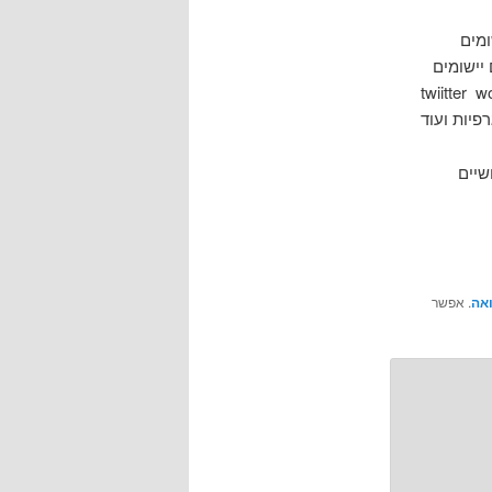
5 כלים/יישומים
יישומים
twiitter  ,
מושיים
ואה
. אפשר