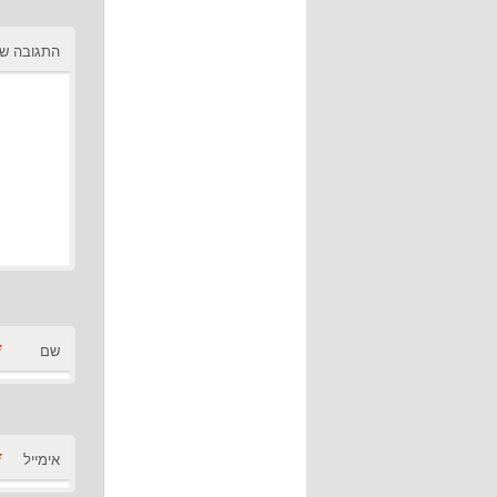
התגובה ש
*
שם
*
אימייל