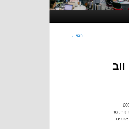
הבא
←
מי ווב
שראשיתו בשנת 2004
וך . מדי
 אתרים