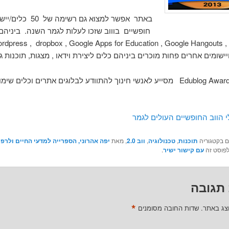
באתר אפשר למצוא גם רשימה של 0
חופשיים בוווב שזכו לעלות לגמר השנה. ביניהם 
מוכרים : , wordpress , dropbox , Google Apps for Education , Google Hangouts
באופן זה Edublog Awards מסייע לאנשי חינוך להתוודע לבלוגים אתרים וכלים שי
 הווב החופשיים העולים לגמר
ם בקטגוריה
תוכנות
,
טכנולוגיה
,
ווב 2.0
, מאת
יפה אהרוני, הספרייה למדעי החיים ולרפ
לפוסט זה
עם קישור ישיר
.
תגובה
*
וצג באתר.
שדות החובה מסומנים