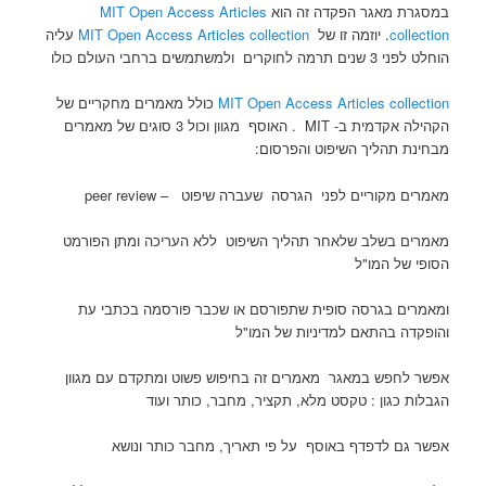
במסגרת מאגר הפקדה זה הוא
MIT Open Access Articles
collection
. יוזמה זו של
MIT Open Access Articles collection
עליה
הוחלט לפני 3 שנים תרמה לחוקרים ולמשתמשים ברחבי העולם כולו
MIT Open Access Articles collection
כולל מאמרים מחקריים של
הקהילה אקדמית ב- MIT . האוסף מגוון וכול 3 סוגים של מאמרים
מבחינת תהליך השיפוט והפרסום:
מאמרים מקוריים לפני הגרסה שעברה שיפוט – peer review
מאמרים בשלב שלאחר תהליך השיפוט ללא העריכה ומתן הפורמט
הסופי של המו"ל
ומאמרים בגרסה סופית שתפורסם או שכבר פורסמה בכתבי עת
והופקדה בהתאם למדיניות של המו"ל
אפשר לחפש במאגר מאמרים זה בחיפוש פשוט ומתקדם עם מגוון
הגבלות כגון : טקסט מלא, תקציר, מחבר, כותר ועוד
אפשר גם לדפדף באוסף על פי תאריך, מחבר כותר ונושא