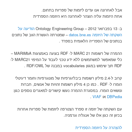
אבל לאחרונה אנו עדים ליזמות של ספריות בתחום.
אחת היזמות עליה הוצהר לאחרונה היא היוזמה הספרדית
ב- 13 בפברואר 2012 – Ontology Engineering Group
הודיעה על
השקתה של היוזמה
datos.bne.es
– שמטרתה העשרת הווב של נתונים
בנתונים של הספרייה הלאומית בספרד .
ההמרה של רשומות MARC 21 ל- RDF בוצעה באמצעות MARiMbA –
כלי שמאפשר למשתמשים ללא ידע טכני לעבוד על המיפוי MARC21 ל-
RDF תוך שימוש במגוון vocabularies במבנה של RDF/OWL .
קרוב ל-2.4 מיליון רשומות ביבליוגרפיות של מונוגרפיות וחומר דיגיטלי
הומרו ל- RDF . כמו כן 4 מיליון רשומות זהויות של אנשים, חברות
ונושאים הומרו. במסגרת ההמרה נעשו קישורים למאגרים נוספים כגון:
DBPedia
או
VIAF
.
עם השקתה של יוזמה זו ספרד הצטרפה ליוזמות של ספריות אחרות
בכיוון זה כגון אלו של אנגליה וגרמניה.
להצהרה על היוזמה הספרדית