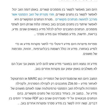
היום הווב מאפשר לקשור בין מסמכים קשורים. באופן דומה הווב יכול
לאפשר לקשור בין נתונים קשורים.
וזוהי מטרתו של הווב הסמנטי אשר
מורכב למעשה מנתונים מקושרים
. מטרת הנתונים המקושרים היא
לאפשר שיתוף בין נתונים מובנים בווב באותה קלות שניתן היום לשתף
מסמכים. הנתונים המובנים יכולים לכלול מידע בנושאים שונים: מדע,
בריאות, חדשות, מידע ממשלתי וגם מידע ספרני ..
ספריות מייצרות היום מידע דיגיטלי כדי לתאר מקורות מידע או כדי
לסייע באחזורו. מידע זה כולל רשומות ביבליוגרפיות , זהויות, וסכימות
של מושגים.
מידע זה נמצא היום במאגרי מידע שיש להם לרוב מנשק וובי אבל הם
לא משולבים באופן עמוק עם מקורות אחרים בווב.
המצב היום הוא שהסטנדרטים של הספרייה כגון MARC או הפרוטוקול
לאחזור מידע – Z39.50 מתוכננים רק לקהילה הספרנית, ולקהילה
הספרנית ולקהילת הווב הסמנטי טרמינולוגיה שונה לאותם מושגים של
מידע על . במצב זה, בעתיד בסביבה של נתונים מקושרים, בהם
הנתונים מבוטאים על ידי סטנדרטים שונים כגון RDF שמגדיר יחסים בין
דברים, קשה יהיה לקשר בין מידע ספרני ומקורות אחרים בווב. .