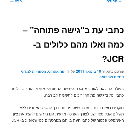
ניווט
→
הקודם
הבא
←
בפוסטים
כתבי עת ב"גישה פתוחה" –
כמה ואלו מהם כלולים ב-
JCR?
פורסם בתאריך
10 בינואר 2011
על ידי
יפה אהרוני, הספרייה למדעי
החיים ולרפואה
בעולם ההוצאה לאור במסגרת ה"גישה הפתוחה" מסלול הזהב – כלומר
כתבי עת ב"גישה פתוחה" זוכים לתשומת לב רבה.
חוקרים רואים בכתבי עת בגישה פתוחה דרך להשיג מאמרים ללא
תשלום אבל מצד שני לצורך הערכה מדעית הם נדרשים להציג את ציון
האימפקט פקטור של כתבי העת בו הם מפרסמים כפי שמופיע ב- JCR
.