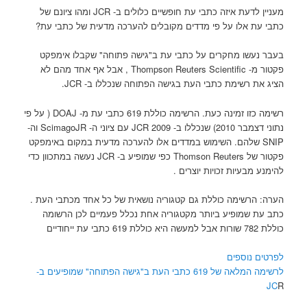
מעניין לדעת איזה כתבי עת חופשיים כלולים ב- JCR ומהו ציונם של
כתבי עת אלו על פי מדדים מקובלים להערכה מדעית של כתבי עת?
בעבר נעשו מחקרים על כתבי עת ב"גישה פתוחה" שקבלו אימפקט
פקטור מ- Thompson Reuters Scientific , אבל אף אחד מהם לא
הציג את רשימת כתבי העת בגישה הפתוחה שנכללו ב- JCR.
רשימה כזו זמינה כעת. הרשימה כוללת 619 כתבי עת מ- DOAJ ( על פי
נתוני דצמבר 2010) שנכללו ב- JCR 2009 עם ציוני ה- ScimagoJR וה-
SNIP שלהם. השימוש במדדים אלו להערכה מדעית במקום באימפקט
פקטור של Thomson Reuters כפי שמופיע ב- JCR נעשה במתכוון כדי
להימנע מבעיות זכויות יוצרים .
הערה: הרשימה כוללת גם קטגוריה נושאית של כל אחד מכתבי העת .
כתב עת שמופיע ביותר מקטגוריה אחת נכלל פעמיים לכן הרשומה
כוללת 782 שורות אבל למעשה היא כוללת 619 כתבי עת ייחודיים
לפרטים נוספים
לרשימה המלאה של 619 כתבי העת ב"גישה הפתוחה" שמופיעים ב-
JC
R