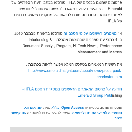
פרסומים שהוצגו בכנסים של IFLA יפורסמו בכתבי העת הספרניים של
Emerald , ויהיו נגישים לכול במסגרת "הגישה הפתוחה" 9 חודשים
לאחר פרסומם. הסכם זה תורם לנראות של מחקרים שהוצגו בכנסים
של IFLA .
14
מאמרים ראשונים על פי הסכם זה
פורסמו בראשית נובמבר 2010
ב- 4 כתבי עת ספרניים שבהוצאת אמרלד: Interlending &
Document Supply , Program, Hi Tech News, Performance
Measurement and Metrics
את רשימת המאמרים בטקסט המלא אפשר לראות בכתובת :
http://www.emeraldinsight.com/about/news/press-pack-
charleston.htm
הודעה על פרסום המאמרים הראשונים במסגרת הסכם IFLA ו-
Emerald Group Publ
ishing
פוסט זה פורסם בקטגוריה
Open Access
,
כללי
, מאת
יפה אהרוני,
הספרייה למדעי החיים ולרפואה
. אפשר להגיע ישירות לפוסט זה
עם קישור
ישיר
.