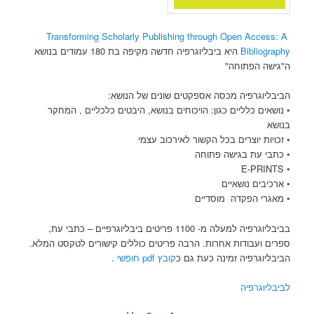
Transforming Scholarly Publishing through Open Access: A
Bibliography
היא ביבליוגרפיה חדשה מקיפה בת 180 עמודים בנושא
ה"גישה הפתוחה"
הביבליוגרפיה מכסה אספקטים שונים של הנושא:
• נושאים כלליים כגון: הויכוחים בנושא, היבטים כלכליים , המחקר
בנושא
• זכויות יוצרים בכל הקשור לאירכוב עצמי
• כתבי עת בגישה פתוחה
• E-PRINTS
• ארכיבים נושאיים
• מאגרי הפקדה מוסדיים
בביבליוגרפיה למעלה מ- 1100 פריטים ביבליוגרפיים – כתבי עת,
ספרים ועבודות אחרות. הרבה פריטים כוללים קישורים לטקסט המלא.
הביבליוגרפיה זמינה כעת גם כ
קובץ pdf חופשי
.
לביבליוגרפיה