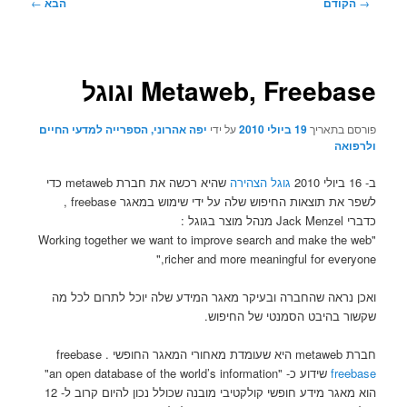
ניווט
→
הקודם
הבא
←
בפוסטים
Metaweb, Freebase וגוגל
פורסם בתאריך
19 ביולי 2010
על ידי
יפה אהרוני, הספרייה למדעי החיים
ולרפואה
ב- 16 ביולי 2010
גוגל הצהירה
שהיא רכשה את חברת metaweb כדי
לשפר את תוצאות החיפוש שלה על ידי שימוש במאגר freebase ,
כדברי Jack Menzel מנהל מוצר בגוגל :
"Working together we want to improve search and make the web
richer and more meaningful for everyone,"
ואכן נראה שהחברה ובעיקר מאגר המידע שלה יוכל לתרום לכל מה
שקשור בהיבט הסמנטי של החיפוש.
חברת metaweb היא שעומדת מאחורי המאגר החופשי freebase .
freebase
שידוע כ- "an open database of the world’s information"
הוא מאגר מידע חופשי קולקטיבי מובנה שכולל נכון להיום קרוב ל- 12