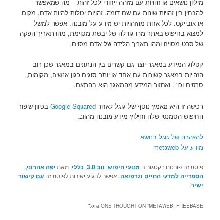
מיליון נושאים או זהויות עם מזהה ייחודי לכל זהות – מה שמאפשר
להבחין בין זהויות שונות עם שם דומה. זהויות יכולות להיות אדם, מקום
או אובייקט. לכל אחת מהזהויות יש מידע-על מובנה. אפשר למשל
למצוא בחיפוש באתר מהו גודלה של יבשת מסוימת, מהו תאריך הפקה
של סרט מסוים ומהו תאריך הלידה של אדם מסוים.
קטלוג המידע במאגר יוצר גם קשרים בין הנתונים במאגר שכן רוב
הזהויות במאגר קשורות עם אחד או יותר סוגים כגון אנשים, מקומות,
סרטים וכו' . ואחזור המידע מהמאגר הוא בהתאם.
רכישה זו היא מאמץ נוסף של גוגל לאחר
Google Squared
בכיוון שיפור
החיפוש הסמנטי שלה וחילוץ מידע מובנה מהווב.
להצהרה של גוגל בנושא
מידע על metaweb
פוסט זה פורסם בקטגוריה
מנועי חיפוש
,
ווב 3.0
,
כללי
, מאת
יפה אהרוני,
הספרייה למדעי החיים ולרפואה
. אפשר להגיע ישירות לפוסט זה
עם קישור
ישיר
.
METAWEB, FREEBASE וגוגל
ONE THOUGHT ON “
”