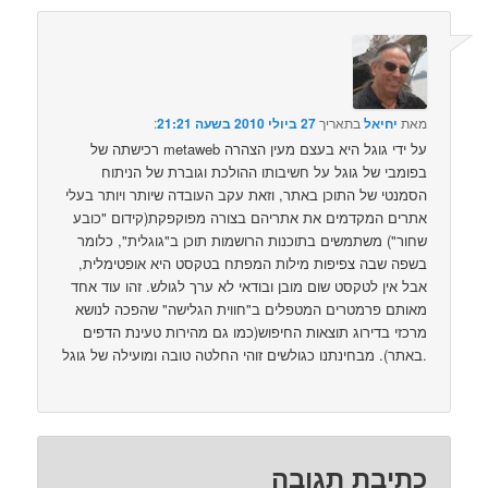
מאת
יחיאל
בתאריך
27 ביולי 2010 בשעה 21:21
:‏
רכישתה של metaweb על ידי גוגל היא בעצם מעין הצהרה
בפומבי של גוגל על חשיבותו ההולכת וגוברת של הניתוח
הסמנטי של התוכן באתר, וזאת עקב העובדה שיותר ויותר בעלי
אתרים המקדמים את אתריהם בצורה מפוקפקת(קידום "כובע
שחור") משתמשים בתוכנות הרושמות תוכן ב"גוגלית", כלומר
בשפה שבה צפיפות מילות המפתח בטקסט היא אופטימלית,
אבל אין לטקסט שום מובן ובודאי לא ערך לגולש. זהו עוד אחד
מאותם פרמטרים המטפלים ב"חווית הגלישה" שהפכה לנושא
מרכזי בדירוג תוצאות החיפוש(כמו גם מהירות טעינת הדפים
באתר). מבחינתנו כגולשים זוהי החלטה טובה ומועילה של גוגל.
כתיבת תגובה