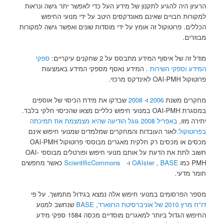
הרעיון היה להגיע לתקנון של מידע העל כדי לאפשר יתר גישה ונראות
למקורות חבויים שאינם מאונדקסים היטב על ידי מנועי החיפוש
הכללים. פרוטוקול זה אומץ על ידי מוסדות שונים ואפשר גישה למקורות
מבוזרים.
מודל זה של איסוף המידע מתבסס על 2 שחקנים עיקריים:
ספקי
המידע
וספקי השירות
. המידע נאסף מספקי המידע באמצעות
פרוטוקול OAI-PMH לאינדקס מרכזי.
מחקרים משנת
2006
ו-
2008
שבדקו את מידת הכיסוי של אוספים
במסגרת OAI-PMH במנועי חיפוש כלליים מצאו שהכיסוי חלקי בלבד.
יתירה מזו,
באפריל 2008 גוגל הודיעה שהיא מצמצמת את תמיכתה
בפרוטוקול.
לאור העובדות והמחקרים שמלמדים שמנועי חיפוש אינם
מכסים או מכסים רק חלקית מאגרים מבוססי פרוטוקול OAI-PMH
חשוב לתת את הדעת על אותם מנועי חיפוש ופורטלים מבוססי OAI-
PMH כמו
BASE
,
OAIster
ו-
ScientificCommons
כאשר מחפשים
חומר מדעי.
מספר הפרסומים במנועי חיפוש אלה נמצא בגידול מתמשך. על פי
דו"ח מרץ 2010 של אוניברסיטת הרווארד
,
BASE
שנחשב למנוע
החיפוש הגדול ביותר למאגרים מוסדיים מכסה 1584 ספקי מידע