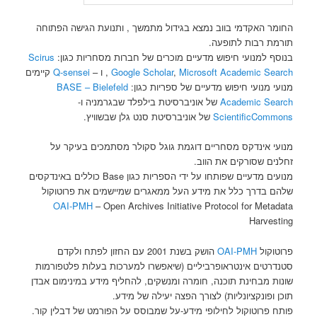
החומר האקדמי בווב נמצא בגידול מתמשך , ותנועת הגישה הפתוחה
תורמת רבות לתופעה.
בנוסף למנועי חיפוש מדעיים מוכרים של חברות מסחריות כגון:
Scirus
Microsoft Academic Search
,
Google Scholar
,
ו –
Q-sensei
קיימים
מנועי מנועי חיפוש מדעיים של ספריות כגון:
BASE – Bielefeld
Academic Search
של אוניברסיטת בילפלד שבגרמניה ו-
ScientificCommons
של אוניברסיטת סנט גלן שבשוויץ.
מנועי אינדקס מסחריים דוגמת גוגל סקולר מסתמכים בעיקר על
זחלנים שסורקים את הווב.
מנועים מדעיים שפותחו על ידי הספריות כגון Base כוללים באינדקסים
שלהם בדרך כלל את מידע העל ממאגרים שמיישמים את פרוטוקול
OAI-PMH
– Open Archives Initiative Protocol for Metadata
Harvesting
פרוטוקול
OAI-PMH
הושק בשנת 2001 עם החזון לפתח ולקדם
סטנדרטים אינטראופרביליים (שיאפשרו למערכות בעלות פלטפורמות
שונות מבחינת תוכנה, חומרה ומנשקים, להחליף מידע במינימום אבדן
תוכן ופונקציונליות) לצורך הפצה יעילה של מידע.
פותח פרוטוקול לחילופי מידע-על שמבוסס על הפורמט של דבלין קור.