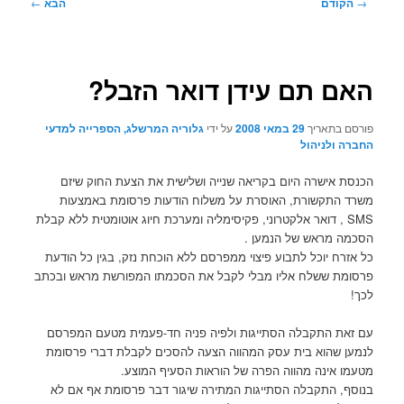
ניווט
→
הקודם
הבא
←
בפוסטים
האם תם עידן דואר הזבל?
פורסם בתאריך
29 במאי 2008
על ידי
גלוריה המרשלג, הספרייה למדעי
החברה ולניהול
הכנסת אישרה היום בקריאה שנייה ושלישית את הצעת החוק שיזם
משרד התקשורת, האוסרת על משלוח הודעות פרסומת באמצעות
SMS , דואר אלקטרוני, פקיסימליה ומערכת חיוג אוטומטית ללא קבלת
הסכמה מראש של הנמען .
כל אזרח יוכל לתבוע פיצוי ממפרסם ללא הוכחת נזק, בגין כל הודעת
פרסומת ששלח אליו מבלי לקבל את הסכמתו המפורשת מראש ובכתב
לכך!
עם זאת התקבלה הסתייגות ולפיה פניה חד-פעמית מטעם המפרסם
לנמען שהוא בית עסק המהווה הצעה להסכים לקבלת דברי פרסומת
מטעמו אינה מהווה הפרה של הוראות הסעיף המוצע.
בנוסף, התקבלה הסתייגות המתירה שיגור דבר פרסומת אף אם לא