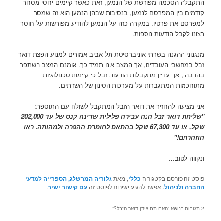
התקבלה הסכמה מפורשת של הנמען, זאת כאשר קיימים יחסי מסחר
קודמים בין המפרסם לנמען, בנסיבות שבהן הנמען הוא זה שמסר
למפרסם את פרטיו. במקרה כזה על הנמען להודיע מפורשות על חוסר
רצונו לקבל הודעות נוספות.
מנגנוני ההגנה בשרתי אוניברסיטת תל-אביב אמורים למנוע הפצת דואר
זבל במחשבי העובדים, אך המצב אינו תמיד כך. אומנם המצב השתפר
בהרבה , אך עדיין מתקבלות הודעות זבל כי קיימות טכנולוגיות
מתוחכמות המתגברות על מערכות הסינון של השרתים.
אני מציעה להחזיר את דואר הזבל המתקבל לשולח עם התוספת:
"שליחת דואר זבל הנה עבירה פלילית שדינה קנס של עד 202,000
שקל, או עד 67,300 שקל בהתאם לחומרת ההפרה ולמהותה. ראו
הוזהרתם!"
ונקווה לטוב…
פוסט זה פורסם בקטגוריה
כללי
, מאת
גלוריה המרשלג, הספרייה למדעי
החברה ולניהול
. אפשר להגיע ישירות לפוסט זה
עם קישור ישיר
.
2 תגובות בנושא “
האם תם עידן דואר הזבל?
”