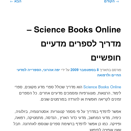
ניווט
→
הקודם
הבא
←
בפוסטים
Science Books Online –
מדריך לספרים מדעיים
חופשיים
פורסם בתאריך
8 בספטמבר 2009
על ידי
יפה אהרוני, הספרייה למדעי
החיים ולרפואה
Science Books Online
הוא מדריך שכולל ספרי מדע מקוונים, ספרי
לימוד, הרצאות, מונוגרפיות ומסמכים מדעיים אחרים. כל הספרים
זמינים לקריאה חופשית או להורדה בפורמטים שונים.
אפשר לדפדף במדריך על פי מספר קטגוריות: אסטרונומיה, ביולוגיה,
כימיה, מדעי המחשב, מדעי כדור הארץ , הנדסה, מתמטיקה, רפואה,
ופיזיקה. כמו כן אפשר לדפדף ברשימת ספרים שנוספו לאחרונה. חבל
שאין אופציה לחיפוש.