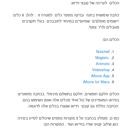
הכלים לעריכה של קובצי וידיאו.
כתבה שימושית בחנה ובדקה מספר כלים למטרה זו . להלן 6 כלים
/יישומים מומלצים שמיועדים במיוחד לחובבנים בעלי תקציבים
מוגבלים ולו"ז צפוף.
הכלים הם:
Nutshell
Magisto
Animoto
Videoshop
iMovie App
iMovie for Macs
הכלים חלקם חופשיים, חלקם בתשלום מינימלי. בכתבה מתוארים
בפירוט המאפיינים של כול אחד מכלים אלה ואופן השימוש בהם.
הכתבה כוללת גם קובצי וידיאו שנוצרו בכלים אלה לדוגמה.
כמו כן מומלץ בכתבה על 3 מקורות נוספים שיכולים לסייע ביצירה
כגון שילוב קטעי אודיו בוידיאו ועוד . המקורות הם: