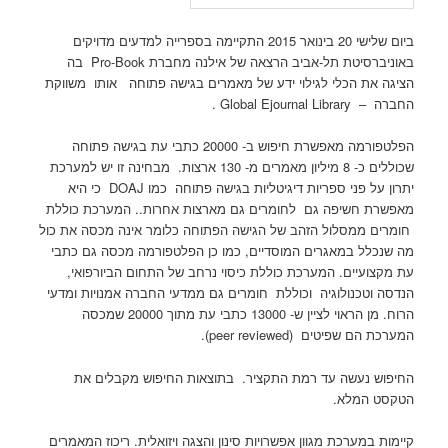
ביום שלישי 20 בינואר 2015 התקיימה בספרייה למדעים מדויקים
באוניברסיטת תל-אביב הרצאה של אילנה מחברת Pro-Book בה
הציגה את הכלי לגילוי ידע של מאמרים בגישה פתוחה אותו משווקת
החברה – Global Ejournal Library .
הפלטפורמה מאפשרת חיפוש ב- 20000 כתבי עת בגישה פתוחה
שכוללים כ- 8 מיליון מאמרים מ- 130 ארצות. מבחינה זו יש למערכת
יתרון על פני ספריות דיגיטליות בגישה פתוחה כמו DOAJ כי היא
מאפשרת חשיפה גם לחומרים גם מארצות אחרות.. המערכת כוללת
חומרים ממסלול הזהב של הגישה הפתוחה כלומר אינה מכסה את כול
מה שנכלל במאגרים המוסדיים, כמו כן הפלטפורמה מכסה גם כתבי
עת מקצועיים. המערכת כוללת כיסוי נרחב של התחום הביורפואי,
הנדסה וטכנולוגיה וכוללת חומרים גם ממדעי החברה אמנויות ומדעי
הרוח. מן הראוי לציין ש- 13000 כתבי עת מתוך 20000 שמכסה
המערכת הם שפיטים (peer reviewed).
החיפוש נעשה עד רמת התקציר. בתוצאות החיפוש מקבלים את
הטקסט המלא.
קיימות במערכת מגוון אפשרויות סינון והצגה ויזואלית. ריכוז המאמרים