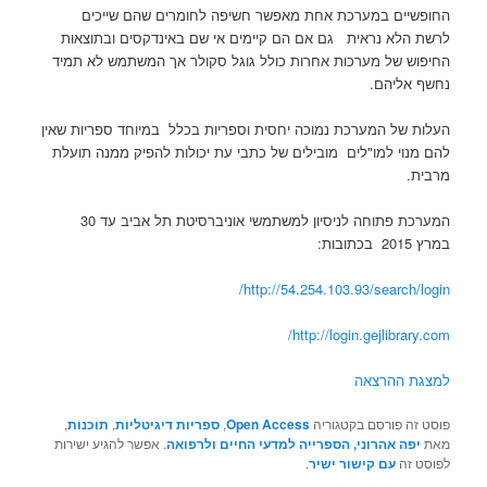
החופשיים במערכת אחת מאפשר חשיפה לחומרים שהם שייכים
לרשת הלא נראית גם אם הם קיימים אי שם באינדקסים ובתוצאות
החיפוש של מערכות אחרות כולל גוגל סקולר אך המשתמש לא תמיד
נחשף אליהם.
העלות של המערכת נמוכה יחסית וספריות בכלל במיוחד ספריות שאין
להם מנוי למו"לים מובילים של כתבי עת יכולות להפיק ממנה תועלת
מרבית.
המערכת פתוחה לניסיון למשתמשי אוניברסיטת תל אביב עד 30
במרץ 2015 בכתובות:
http://54.254.103.93/search/login/
http://login.gejlibrary.com/
למצגת ההרצאה
פוסט זה פורסם בקטגוריה
Open Access
,
ספריות דיגיטליות
,
תוכנות
,
מאת
יפה אהרוני, הספרייה למדעי החיים ולרפואה
. אפשר להגיע ישירות
לפוסט זה
עם קישור ישיר
.