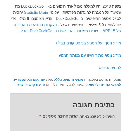
בשנת 2013 היו למעלה ממיליארד חיפושים ב- DuckDuckGo מה
שמעיד על המגמה להעדפת הפרטיות. על פי
Statistic Brain
יחסית
לגוגל מספר החיפושים ב- DuckDuckGo עדיין מצומצם- 5 מיליון מדי
יום לעומת 5.9 מיליארד חיפושים בגוגל .
בעקבות ההחלטה האחרונה
של APPLE צופים שמספר החיפושים ב- DuckDuckGo יגדל.
מידע נוסף על המנוע בפוסט קודם בבלוג
מידע נוסף מתוך ראיון עם מפתח המנוע
למנוע החיפוש
פוסט זה פורסם בקטגוריה
מנועי חיפוש
,
כללי
, מאת
יפה אהרוני, הספרייה
למדעי החיים ולרפואה
. אפשר להגיע ישירות לפוסט זה
עם קישור ישיר
.
כתיבת תגובה
*
האימייל לא יוצג באתר.
שדות החובה מסומנים