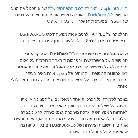
ב- 2 ביוני Apple הצהירה בכנס המפתחים שלה
שהיא תכלול את מנוע
החיפוש
DuckDuckGO
כאופציה חיפוש מובנית בגרסאות העתידיות
של Safari במערכות הפעלה . iOS ו- OS X
החלטתה של APPLE להטמיע את מנוע החיפוש DuckDuckGO
כאופציה בדפדפן Safari יכולה להיות פתרון לפרטיות באינטרנט.
שלא כגוגל ומנועי חיפוש אחרים DuckDuckGO לא עוקב אחרי
החיפושים של המשתמשים, והפרסומות באתר מבוססות על מלות
מפתח ולא על חיפושים קודמים. שלא כגוגל ובדומה לחברות אחרות
כגון אמזון ומיקרוסופט , הרווחים של apple אינם באים בעיקר
מפרסומות ולכן שמירה על נושא הפרטיות אינו מהווה עבורה נטל כלכלי
מיוחד.
בנוסף לשמירה על הפרטיות אחד המאפיינים של המנוע הוא מתן
מענה על שאלות ישירות ובכך חוסך למשתמש ניווטים מיותרים .
לאחרונה המנוע השיק גרסה משופרת שמאפשרת להגיע בצורה
יעילה יותר לשאלות המהירות – מידע למתכונים, וידאו, ומאות נושאים
אחרים. התשובות המהירות של DuckDuckGo הם בקוד פתוח מה
שמאפשר לכול אחד לתרום רעיונות.