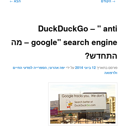
ניווט
→
הקודם
הבא
←
בפוסטים
DuckDuckGo – " anti
google" search engine – מה
התחדש?
פורסם בתאריך
12 ביוני 2014
על ידי
יפה אהרוני, הספרייה למדעי החיים
ולרפואה