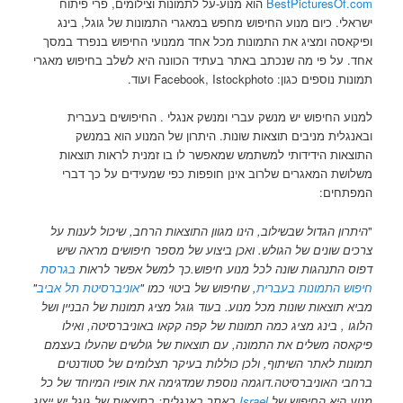
BestPicturesOf.com
הוא מנוע-על לתמונות וצילומים, פרי פיתוח
ישראלי. כיום מנוע החיפוש מחפש במאגרי התמונות של גוגל, בינג
ופיקאסה ומציג את התמונות מכל אחד ממנועי החיפוש בנפרד במסך
אחד. על פי מה שנכתב באתר בעתיד הכוונה היא לשלב בחיפוש מאגרי
תמונות נוספים כגון: Facebook, Istockphoto ועוד.
למנוע החיפוש יש מנשק עברי ומנשק אנגלי . החיפושים בעברית
ובאנגלית מניבים תוצאות שונות. היתרון של המנוע הוא במנשק
התוצאות הידידותי למשתמש שמאפשר לו בו זמנית לראות תוצאות
משלושת המאגרים שלרוב אינן חופפות כפי שמעידים על כך דברי
המפתחים:
"
היתרון הגדול שבשילוב, הינו מגוון התוצאות הרחב, שיכול לענות על
צרכים שונים של הגולש. ואכן ביצוע של מספר חיפושים מראה שיש
דפוס התנהגות שונה לכל מנוע חיפוש.
כך למשל אפשר לראות
בגרסת
חיפוש התמונות בעברית
, שחיפוש של ביטוי כמו "
אוניברסיטת תל אביב
"
מביא תוצאות שונות מכל מנוע. בעוד גוגל מציג תמונות של הבניין ושל
הלוגו , בינג מציג כמה תמונות של קפה קקאו באוניברסיטה, ואילו
פיקאסה משלים את התמונה, עם תוצאות של גולשים שהעלו בעצמם
תמונות לאתר השיתוף, ולכן כוללות בעיקר תצלומים של סטודנטים
ברחבי האוניברסיטה.
דוגמה נוספת שמדגימה את אופיו המיוחד של כל
מנוע היא החיפוש של
Israel
באתר באנגלית
:
בתוצאות של גוגל יש ייצוג