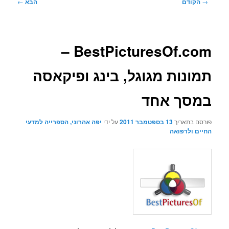
ניווט
→
הקודם
הבא
←
בפוסטים
BestPicturesOf.com –
תמונות מגוגל, בינג ופיקאסה
במסך אחד
פורסם בתאריך
13 בספטמבר 2011
על ידי
יפה אהרוני, הספרייה למדעי
החיים ולרפואה