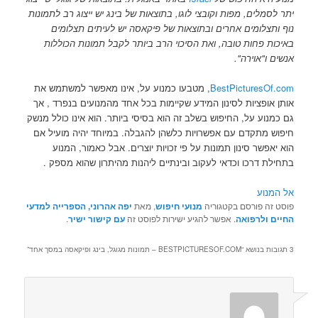
יתר לסמלים, מפות וקובצי לוגו,
בתוצאות של בינג יש ייצוג רב לתמונות
נוף ותצלומים אחרים ובתוצאות של פיקאסה יש לעיתים תצלומים
באיכות פחות טובה, ואת הסיכוי הרב ביותר לקבל תמונות הכוללות
אנשים ו"אוירה".
BestPicturesOf.com
, מטבעו כמנוע על, אינו מאפשר למשתמש את
אותן אופציות לסינון המידע שקיימות בכל אחד מהמנועים בנפרד , אך
גם כמנוע על, החיפוש בשלב זה הוא בסיסי ביותר. הוא אינו כולל מנשק
חיפוש מתקדם עם אפשרויות כלשהן להגבלה. במיוחד יהיה מועיל אם
הוא יאפשר סינון תמונות על פי זכויות יוצרים. אבל כאמור, המנוע
בתחילת דרכו וכדאי לעקוב ובינתיים ליהנות מהיתרון שהוא מספק .
אל המנוע
פוסט זה פורסם בקטגוריה
מנועי חיפוש
, מאת
יפה אהרוני, הספרייה למדעי
החיים ולרפואה
. אפשר להגיע ישירות לפוסט זה
עם קישור ישיר
.
3 תגובות בנושא “
BESTPICTURESOF.COM – תמונות מגוגל, בינג ופיקאסה במסך אחד
”