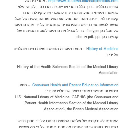
http://www.lib.uiowa.edu/hardin/hslibs.html
. אתרי בית של
ספריות כוללים בדרך כלל חומרי אוריינטציה והדרכה , ולכן אין פלא
שכאשר חיפשתי במנוע זה מדריכים למאגרי מידע קיבלתי הרבה
קישורים למדריכים. מאחר שהמנוע הוא מנוע מותאם אישית של גוגל
אפשר להשתמש בחיפוש באופרטורים שנתמכים על ידי מנוע החיפוש
של גוגל כגון filetype: כדי להגביל את החיפוש לסוגים מסוימים של
קבצים כגון pdf. ppt או doc
History of Medicine
– מנוע חיפוש זה מחפש במאות דפים מומלצים
על ידי :
History of the Health Sciences Section of the Medical Library
Association
Consumer Health and Patient Education Information
– מנוע
חיפוש זה מחפש באתרי רפואה שהומלצו על ידי :
U.S. National Library of Medicine, CAPHIS (the Consumer and
Patient Health Information Section of the Medical Library
Association), the British Medical Association
האתרים לאינדקסים של שלושת המנועים נבחרו על ידי ספרן רפואי
בשם דויד רוטמן שבחר אתרים מהימנים. אמנם, על פי מה שמצוין