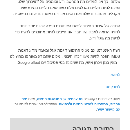
שלהם, כך אנו לומדים מה המחשב יודע וסומכים על "הזיכרון" שלו.
הפכנו להיות תלויים בגדג'טים שלנו כשם שאנו תלויים במידע שאנו
מקבלים מהחברים שלנו ואנו חשים אבודים כאשר הם אינם בהישג יד.
החוויה של איבוד החיבור לרשת האינטרנט הפכה להיות יותר ויותר
לחוויה הדומה לאבדן של חבר. אנו חייבים להיות מחוברים לרשת כדי
לדעת מה גוגל יודע.
רשת האינטרנט עם מנועי החיפוש דוגמת גוגל ומאגרי מידע דוגמת
IMDB הפכה להיות מעין זיכרון חיצוני , מקום שהמידע מאוחסן מחוץ לנו
– מעין בנק זיכרון אישי, מה שמכונה בפי פסיכולוגים Google effect.
למאמר
לפודקסט
פוסט זה פורסם בקטגוריה
מנועי חיפוש
,
התנהגות חיפוש
, מאת
יפה
אהרוני, הספרייה למדעי החיים ולרפואה
. אפשר להגיע ישירות לפוסט זה
עם קישור ישיר
.
כתיבת תגובה