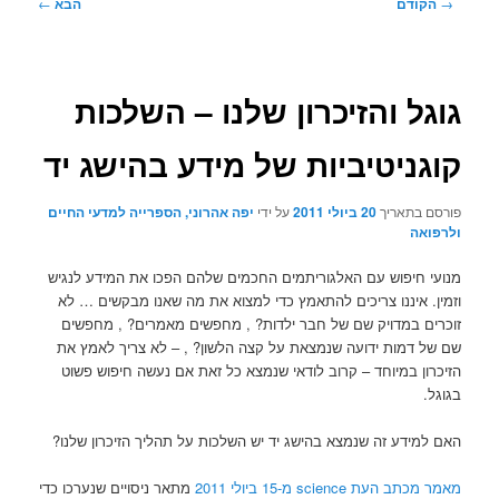
ניווט
→
הקודם
הבא
←
בפוסטים
גוגל והזיכרון שלנו – השלכות
קוגניטיביות של מידע בהישג יד
פורסם בתאריך
20 ביולי 2011
על ידי
יפה אהרוני, הספרייה למדעי החיים
ולרפואה
מנועי חיפוש עם האלגוריתמים החכמים שלהם הפכו את המידע לנגיש
וזמין. איננו צריכים להתאמץ כדי למצוא את מה שאנו מבקשים … לא
זוכרים במדויק שם של חבר ילדות? , מחפשים מאמרים? , מחפשים
שם של דמות ידועה שנמצאת על קצה הלשון? , – לא צריך לאמץ את
הזיכרון במיוחד – קרוב לודאי שנמצא כל זאת אם נעשה חיפוש פשוט
בגוגל.
האם למידע זה שנמצא בהישג יד יש השלכות על תהליך הזיכרון שלנו?
מאמר מכתב העת science מ-15 ביולי 2011
מתאר ניסויים שנערכו כדי