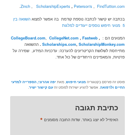
.
Zinch
,
ScholarshipExperts
,
Peterson's
,
FindTuition.com
בכתבה יש קישור לכתבה נוספת קודמת בה אפשר למצוא
השוואה בין
5 מנועי חיפוש נוספים ייעודיים למלגות
המנועים הם :
,
Fastweb
,
CollegeNet.com
,
CollegeBoard.com
ScholarshipMonkey.com
,
Scholarships.com
.
ההשוואה
מתייחסת לשלושת הקריטריונים להערכה: עדכניות המידע, שמירה על
פרטיות, והמאפיינים הייחודיים של כול אחד.
פוסט זה פורסם בקטגוריה
מנועי חיפוש
, מאת
יפה אהרוני, הספרייה למדעי
החיים ולרפואה
. אפשר להגיע ישירות לפוסט זה
עם קישור ישיר
.
כתיבת תגובה
*
האימייל לא יוצג באתר.
שדות החובה מסומנים